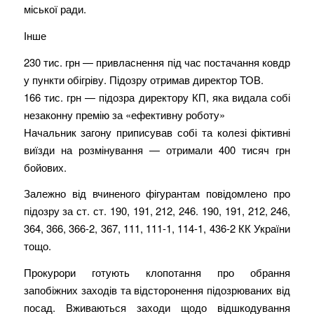
міської ради.
Інше
230 тис. грн — привласнення під час постачання ковдр
у пункти обігріву. Підозру отримав директор ТОВ.
166 тис. грн — підозра директору КП, яка видала собі
незаконну премію за «ефективну роботу»
Начальник загону приписував собі та колезі фіктивні
виїзди на розмінування — отримали 400 тисяч грн
бойових.
Залежно від вчиненого фігурантам повідомлено про
підозру за ст. ст. 190, 191, 212, 246. 190, 191, 212, 246,
364, 366, 366-2, 367, 111, 111-1, 114-1, 436-2 КК України
тощо.
Прокурори готують клопотання про обрання
запобіжних заходів та відсторонення підозрюваних від
посад. Вживаються заходи щодо відшкодування