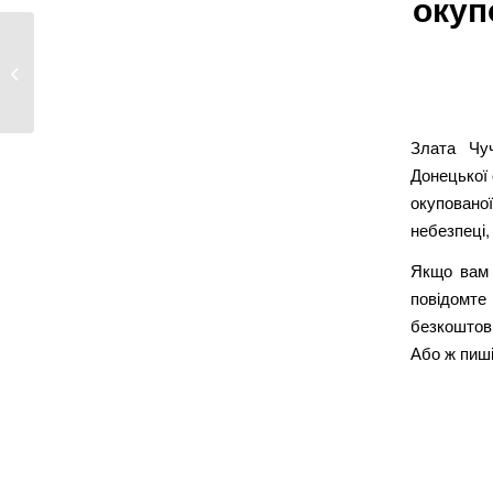
окуп
Молодь Харкова
запрошують взяти
участь в...
Злата Чу
Донецької 
окупованої
небезпеці,
Якщо вам 
повідомте
безкоштовн
Або ж пиші