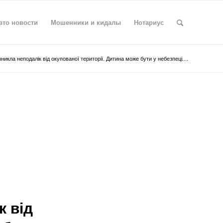
вто новости
Мошенники и кидалы
Нотариус
зникла неподалік від окупованої території. Дитина може бути у небезпеці....
к від