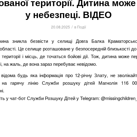
ованої території. Дитина може
у небезпеці. ВІДЕО
/
20.08.2025
в
Події
чина зникла безвісти у селищі Довга Балка Краматорсько
області. Це селище розташоване у безпосередній близькості д
 території і місць, де точаться бойові дії. Тож, дитина може п
 і, на жаль, де вона зараз перебуває невідомо.
відома будь яка інформація про 12-річну Злату, не зволікайт
 на гарячу лінію Служби розшуку дітей Магнолія 116 00
і.
ть у чат-бот Служби Розшуку Дітей у Telegram: @missingchildren