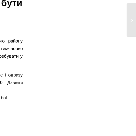
 бути
го району
о тимчасово
еребувати у
е і одразу
0. Дзвінки
_bot