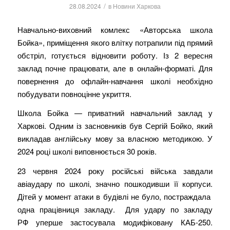
/
28.08.2024
в
Новини Харкова
Навчально-виховний комлекс «Авторська школа
Бойка», приміщення якого влітку потрапили під прямий
обстріл, готується відновити роботу. Із 2 вересня
заклад почне працювати, але в онлайн-форматі. Для
повернення до офлайн-навчання школі необхідно
побудувати повноцінне укриття.
Школа Бойка — приватний навчальний заклад у
Харкові. Одним із засновників був Сергій Бойко, який
викладав англійську мову за власною методикою. У
2024 році школі виповнюється 30 років.
23 червня 2024 року російські війська завдали
авіаудару по школі, значно пошкодивши її корпуси.
Дітей у момент атаки в будівлі не було, постраждала
одна працівниця закладу. Для удару по закладу
РФ уперше застосувала модифіковану КАБ-250.