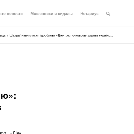
вто новости
Мошенники и кидалы
Нотариус
ица
/
Шахраї навчилися підробляти «Дію»: як по-новому дурять українц...
ію»:
в
луг «Дія».