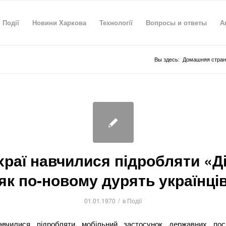
Події
Новини Харкова
Технології
Вопросы и ответы
А
Вы здесь:
Домашняя стран
раї навчилися підробляти «Д
як по-новому дурять українці
/
01.01.1970
в
Події
вчилися підробляти мобільний застосунок державних пос