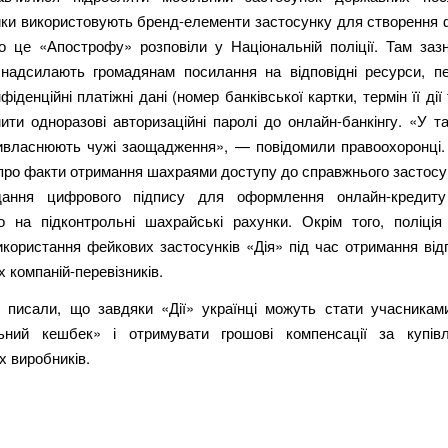
ки використовують бренд-елементи застосунку для створення 
ро це «Апострофу» розповіли у Національній поліції. Там заз
надсилають громадянам посилання на відповідні ресурси, п
фіденційні платіжні дані (номер банківської картки, термін її дії 
ити одноразові авторизаційні паролі до онлайн-банкінгу. «У т
ивласнюють чужі заощадження», — повідомили правоохоронці.
про факти⁠ ⁠отримання шахраями доступу до справжнього застос
дання цифрового підпису для оформлення онлайн-кредиту 
го на підконтрольні шахрайські рахунки. Окрім того, поліція
икористання фейкових застосунків «Дія» під час отримання від
х компаній-перевізників.
 писали, що завдяки «Дії» українці можуть стати учасникам
ьний кешбек» і отримувати грошові компенсації за купів
х виробників.