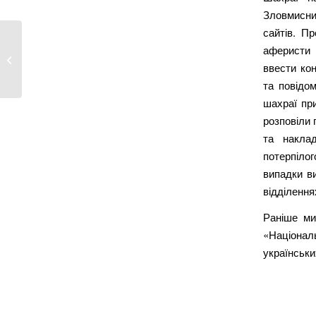
Зловмисни
сайтів. П
аферисти 
В Україні різко підскочила жіноча
ввести кон
злочин...
та повідом
шахраї пр
розповіли 
та накла
потерпіло
випадки в
відділення
Раніше ми
«Націонал
українськи