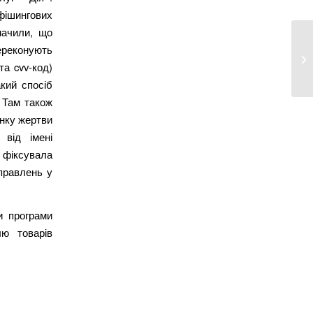
фішингових
начили, що
ереконують
Ка
та cvv-код)
Мі
акий спосіб
 Там також
унку жертви
від імені
 фіксувала
правлень у
и програми
лю товарів