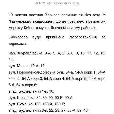
/
10.10.2024
в
Новини Харкова
10 жовтня частина Харкова залишиться без газу. У
“Газмережах” повідомили, що це пов’язано з ремонтом
мереж у Київському та Шевченківському районах.
Тимчасово буде припинено газопостачання за
адресами:
наб. Журавлівська, 3-А, 3, 4, 5, 6, 8, 9, 10, 11, 12, 13,
14;
вул. Мирна, 19-А, 19;
вул. Новоолександрівська буд. 54-а, 54-А корп 1, 54-А
корп 2, 54-А корп 3, 54-А корп 4, 54-А корп 5, 54-А корп
5-б, 54-А корп 6;
в’їзд. Будівельний 1-й, 10;
вул. Шевченка, 84, 89, 90, 90-Б, 90-А;
вул. Сумська, 130, 130-А, 130-Г;
в’їзд. Будівельний 3-й, 22, 23, 27, 38-А, 39, 45;