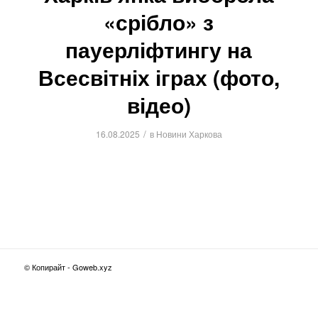
«срібло» з
пауерліфтингу на
Всесвітніх іграх (фото,
відео)
/
16.08.2025
в
Новини Харкова
© Копирайт - Goweb.xyz