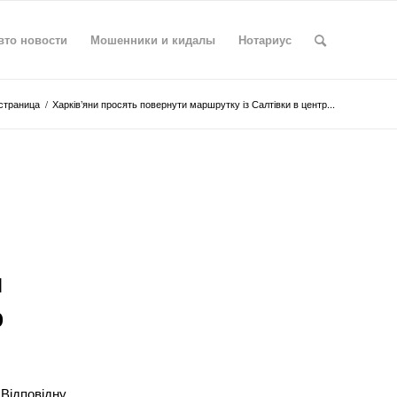
вто новости
Мошенники и кидалы
Нотариус
страница
/
Харків’яни просять повернути маршрутку із Салтівки в центр...
и
р
Відповідну