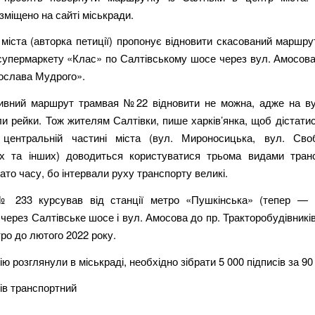
зміщено на сайті міськради.
міста (авторка петиції) пропонує відновити скасований маршру
супермаркету «Клас» по Салтівському шосе через вул. Амосова 
ослава Мудрого».
ивний маршрут трамвая №22 відновити не можна, адже на ву
и рейки. Тож жителям Салтівки, пише харків’янка, щоб дістати
центральній частині міста (вул. Мироносицька, вул. Сво
х та інших) доводиться користуватися трьома видами тран
ато часу, бо інтервали руху транспорту великі.
 233 курсував від станції метро «Пушкінська» (тепер —
через Салтівське шосе і вул. Амосова до пр. Тракторобудівників
тро до лютого 2022 року.
ю розглянули в міськраді, необхідно зібрати 5 000 підписів за 90 
ів транспортний