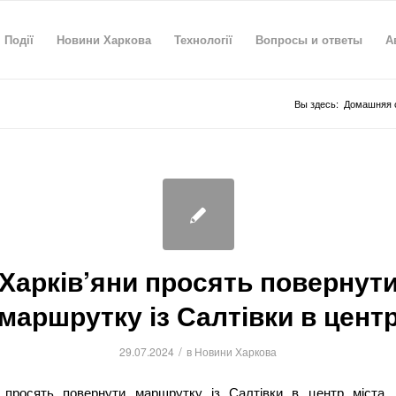
Події
Новини Харкова
Технології
Вопросы и ответы
А
Вы здесь:
Домашняя 
Харків’яни просять повернут
маршрутку із Салтівки в цент
/
29.07.2024
в
Новини Харкова
и просять повернути маршрутку із Салтівки в центр міста. 