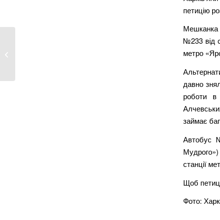
петицію ро
Мешканка 
№233 від 
Під Харковом — смертельна ДТП із
метро «Яр
фурою...
Альтернат
давно знял
роботи в 
Алчевськи
займає баг
Автобус №
Мудрого») 
станції ме
Щоб петиці
Фото: Харк