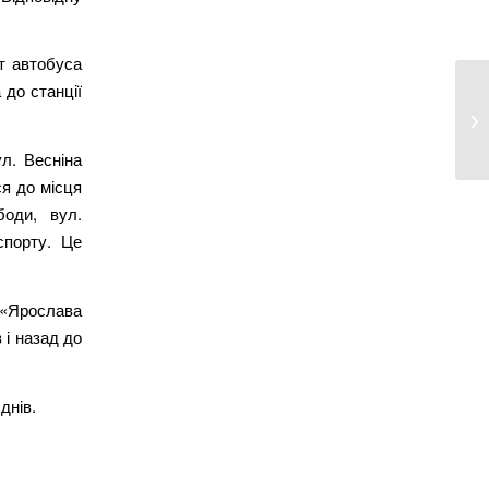
т автобуса
до станції
РФ
со
л. Весніна
ся до місця
боди, вул.
спорту. Це
 «Ярослава
 і назад до
днів.