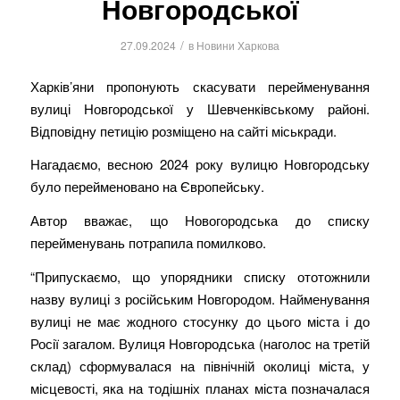
Новгородської
/
27.09.2024
в
Новини Харкова
Харків’яни пропонують скасувати перейменування
вулиці Новгородської у Шевченківському районі.
Відповідну петицію розміщено на сайті міськради.
Нагадаємо, весною 2024 року вулицю Новгородську
було перейменовано на Європейську.
Автор вважає, що Новогородська до списку
перейменувань потрапила помилково.
“Припускаємо, що упорядники списку ототожнили
назву вулиці з російським Новгородом. Найменування
вулиці не має жодного стосунку до цього міста і до
Росії загалом. Вулиця Новгородська (наголос на третій
склад) сформувалася на північній околиці міста, у
місцевості, яка на тодішніх планах міста позначалася