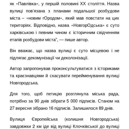
як «Павлівка», у першій половині ХХ століття. Назва
вулиці пов’язана з планами подальшої розбудови
міста – «новим гОродом», який мав повстати на цих
територіях. Відповідно, назва «НовгорОдська» є суто
харківською і певним чином є історичним свідченням
етапів розбудови міста”, — пише автор.
Він вважає, що назва вулиці є суто місцевою і не
підлягає декомунізації чи деколонізації.
Автор запропонував проконсультуватися з істориками
та краєзнавцями й скасувати перейменування вулиці
Новгородська.
Для того, щоб петицію розглянула міська рада,
потрібно за 90 днів зібрати 5 000 підписів. Станом на
27 вересня зібрано 16 підписів. Залишилося 89 днів.
Вулиця Європейська (колишня Новгородська)
завдовжки 2 км іде від вулиці Клочківської до вулиці