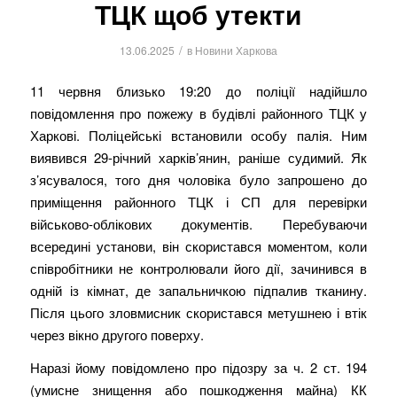
ТЦК щоб утекти
/
13.06.2025
в
Новини Харкова
11 червня близько 19:20 до поліції надійшло
повідомлення про пожежу в будівлі районного ТЦК у
Харкові. Поліцейські встановили особу палія. Ним
виявився 29-річний харків’янин, раніше судимий. Як
з’ясувалося, того дня чоловіка було запрошено до
приміщення районного ТЦК і СП для перевірки
військово-облікових документів. Перебуваючи
всередині установи, він скористався моментом, коли
співробітники не контролювали його дії, зачинився в
одній із кімнат, де запальничкою підпалив тканину.
Після цього зловмисник скористався метушнею і втік
через вікно другого поверху.
Наразі йому повідомлено про підозру за ч. 2 ст. 194
(умисне знищення або пошкодження майна) КК