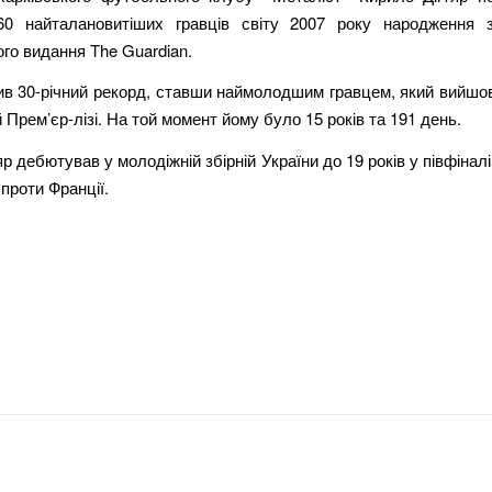
60 найталановитіших гравців світу 2007 року народження 
го видання The Guardian.
ив 30-річний рекорд, ставши наймолодшим гравцем, який вийшо
й Прем’єр-лізі. На той момент йому було 15 років та 191 день.
яр дебютував у молодіжній збірній України до 19 років у півфінал
проти Франції.