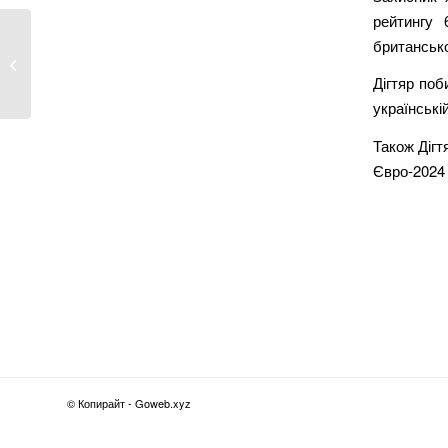
рейтингу 
британсько
Харківські «Газмережі»
звинувачують...
Дігтяр поб
українські
Також Дігт
Євро-2024 
© Копирайт - Goweb.xyz