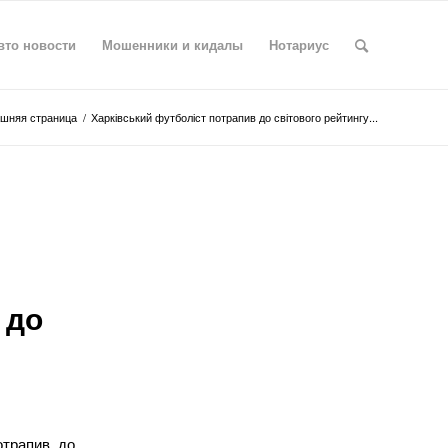
вто новости
Мошенники и кидалы
Нотариус
шняя страница
/
Харківський футболіст потрапив до світового рейтингу...
 до
отрапив до