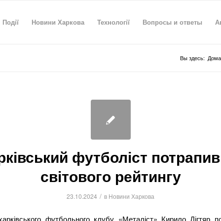
Події
Новини Харкова
Технології
Вопросы и ответы
А
Вы здесь:
Дома
рківський футболіст потрапив
світового рейтингу
/
23.10.2024
в
Новини Харкова
харківського футбольного клубу «Металіст» Кирило Дігтяр п