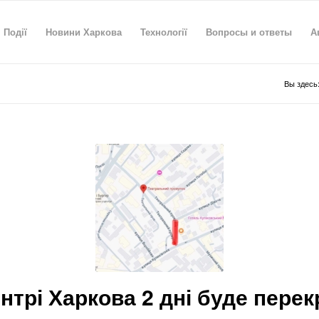
Події
Новини Харкова
Технології
Вопросы и ответы
А
Вы здесь
ентрі Харкова 2 дні буде перек