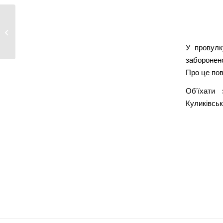
Сквер біля Вічного
вогню рятують від
сповзання...
У провулк
заборонено
Про це пов
Об’їхати
Куликівсь