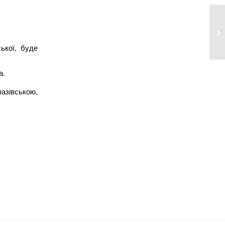
ької, буде
а.
зівською,