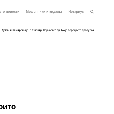
вто новости
Мошенники и кидалы
Нотариус
:
Домашняя страница
/
У центрі Харкова 2 дні буде перекрито провулок...
рито