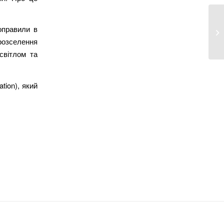
У 
доправили в
то
 розселення
світлом та
tion), який