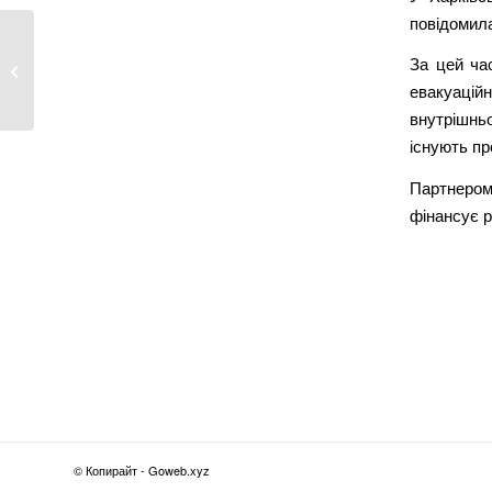
повідомила
У Харкові судитимуть жителів
За цей час
Ізюма, які співпрацювали...
евакуаційн
внутрішнь
існують пр
Партнером 
фінансує р
© Копирайт - Goweb.xyz