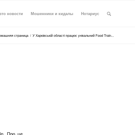
вто новости
Мошенники и кидалы
Нотариус
омашняя страница
/
У Харківській області працює унікальний Food Train...
in. Про це