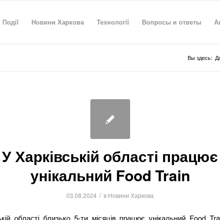
Події
Новини Харкова
Технології
Вопросы и ответы
А
Вы здесь:
Д
У Харківській області працює
унікальний Food Train
/
03.08.2024
в
Новини Харкова
ькій області близько 5-ти місяців працює унікальний Food Tra