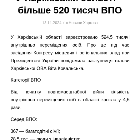
більше 520 тисяч ВПО
/
13.11.2024
в
Новини Харкова
У Харківській області зареєстровано 524,5 тисячі
внутрішньо переміщених осіб. Про це під час
засідання Конгресу місцевих і регіональних влад при
Президентові України повідомила заступниця голови
Харківської ОВА Віта Ковальська.
Категорії ВПО
Від початку повномасштабної війни кількість
внутрішньо переміщених осіб в області зросла у 4,5
рази.
Серед ВПО:
367 — багатодітні сім’ї;
28,5 тис. — люди з інвалідністю;