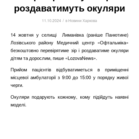
роздаватимуть окуляри
/
11.10.2024
в
Новини Харкова
14 жовтня у селищі Лиманівка (раніше Панютине)
Лозівського району Медичний центр «Офтальміка»
безкоштовно перевірятиме зір і роздаватиме окуляри
дітям та дорослим, пише «LozovaNews».
Прийом пацієнтів відбуватиметься в приміщенні
місцевої амбулаторії з 9:00 до 15:00 у порядку живої
черги.
Окуляри подарують кожному, кому підійдуть наявні
моделі.