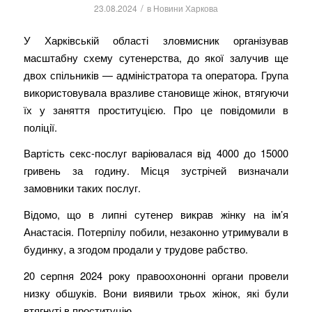
/
23.08.2024
в
Новини Харкова
У Харківській області зловмисник організував
масштабну схему сутенерства, до якої залучив ще
двох спільників — адміністратора та оператора. Група
використовувала вразливе становище жінок, втягуючи
їх у заняття проституцією. Про це повідомили в
поліції.
Вартість секс-послуг варіювалася від 4000 до 15000
гривень за годину. Місця зустрічей визначали
замовники таких послуг.
Відомо, що в липні сутенер викрав жінку на ім’я
Анастасія. Потерпілу побили, незаконно утримували в
будинку, а згодом продали у трудове рабство.
20 серпня 2024 року правоохононні органи провели
низку обшуків. Вони виявили трьох жінок, які були
втягнуті в проституцію.