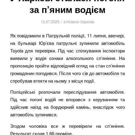
за п’яним водієм
/
12.07.2025
в
Новини Харкова
Як повідомили в Патрульній поліції, 11 липня, ввечері,
на бульварі Юр’єва патрульні зупинили автомобіль
Toyota для перевірки. Під час спілкування інспектори
виявили у водія ознаки алкогольного сп’яніння. На
пропозицію пройти відповідний огляд на стан сп’яніння
громадянин погодився. Після чого сів до автомобіля та
спробував втекти на ньому з місця події.
Поліцейські розпочали переслідування автомобіля.
Під час погоні водій не впорався з керуванням та
здійснив наїзд на бордюрний камінь, внаслідок чого
автомобіль зупинився.
Згодом чоловіка все ж перевірили на сп’яніння.
Результат склав 1,66 проміле.