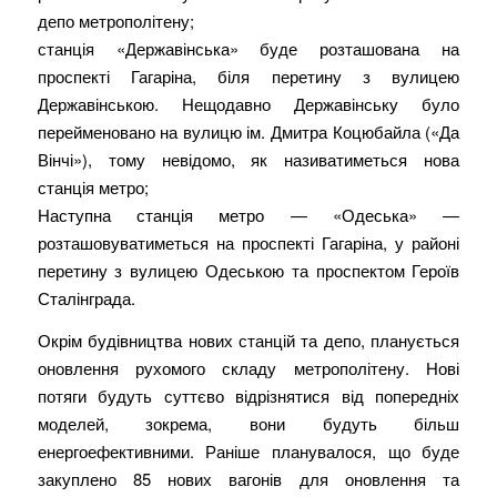
депо метрополітену;
станція «Державінська» буде розташована на
проспекті Гагаріна, біля перетину з вулицею
Державінською. Нещодавно Державінську було
перейменовано на вулицю ім. Дмитра Коцюбайла («Да
Вінчі»), тому невідомо, як називатиметься нова
станція метро;
Наступна станція метро — «Одеська» —
розташовуватиметься на проспекті Гагаріна, у районі
перетину з вулицею Одеською та проспектом Героїв
Сталінграда.
Окрім будівництва нових станцій та депо, планується
оновлення рухомого складу метрополітену. Нові
потяги будуть суттєво відрізнятися від попередніх
моделей, зокрема, вони будуть більш
енергоефективними. Раніше планувалося, що буде
закуплено 85 нових вагонів для оновлення та