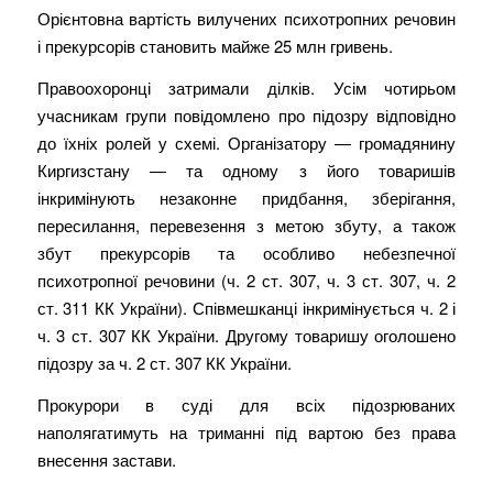
Орієнтовна вартість вилучених психотропних речовин
і прекурсорів становить майже 25 млн гривень.
Правоохоронці затримали ділків. Усім чотирьом
учасникам групи повідомлено про підозру відповідно
до їхніх ролей у схемі. Організатору — громадянину
Киргизстану — та одному з його товаришів
інкримінують незаконне придбання, зберігання,
пересилання, перевезення з метою збуту, а також
збут прекурсорів та особливо небезпечної
психотропної речовини (ч. 2 ст. 307, ч. 3 ст. 307, ч. 2
ст. 311 КК України). Співмешканці інкримінується ч. 2 і
ч. 3 ст. 307 КК України. Другому товаришу оголошено
підозру за ч. 2 ст. 307 КК України.
Прокурори в суді для всіх підозрюваних
наполягатимуть на триманні під вартою без права
внесення застави.