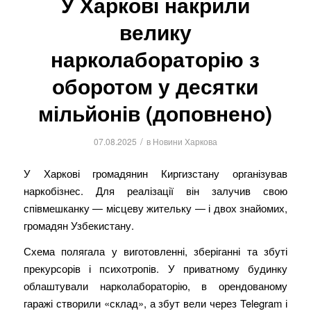
У Харкові накрили
велику
нарколабораторію з
оборотом у десятки
мільйонів (доповнено)
/
07.08.2025
в
Новини Харкова
У Харкові громадянин Киргизстану організував
наркобізнес. Для реалізації він залучив свою
співмешканку — місцеву жительку — і двох знайомих,
громадян Узбекистану.
Схема полягала у виготовленні, зберіганні та збуті
прекурсорів і психотропів. У приватному будинку
облаштували нарколабораторію, в орендованому
гаражі створили «склад», а збут вели через Telegram і