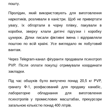
пошту.
Піролідин, який використовують для виготовлення
наркотиків, розливали в каністри. Щоб не привертати
увагу, їх обгортали в чорну плівку, пакували в
коробки, зверху клали дитячі підгузки і коробку
цукерок. Ділки писали фіктивні імена і відправляли
поштою по всій країні. Усе виглядало як побутовий
вантаж.
Через Telegram-канал фігуранти продавали психотроп
PVP. Після оплати покупці отримували координати
закладки.
Під час обшуків було вилучено понад 20,5 кг PVP,
гранату Ф-1, розфасований для продажу канабіс,
лабораторне обладнання для виготовлення
психотропів у промислових масштабах, прекурсори
загальною кількістю понад 400 літрів.