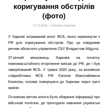
коригування обстрілів
(фото)
/
17.10.2024
в
Новини Харкова
У Харкові затриманий агент ФСБ, якого перекинули з
РФ для коригування обстрілів. Про це повідомив
речник обласного управління СБУ Владислав Абдула.
37-річний мешканець Харкова на початку
повномасштабного вторгнення виїхав до РФ, де і був
завербований ФСБ. У травні 2023 року, за вказівкою
співробітника ФСБ РФ Євгенія Миколайовича
Коняхіна, чоловік повернувся до Харкова через треті
країни.
Основною метою агента було збирання інформації про
військові полігони, де проходили навчання українські