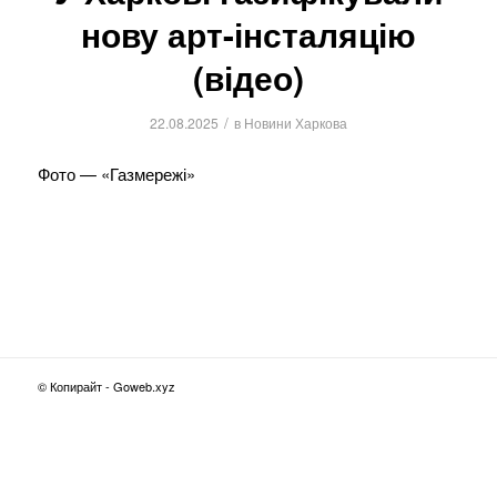
нову арт-інсталяцію
(відео)
/
22.08.2025
в
Новини Харкова
Фото — «Газмережі»
© Копирайт - Goweb.xyz