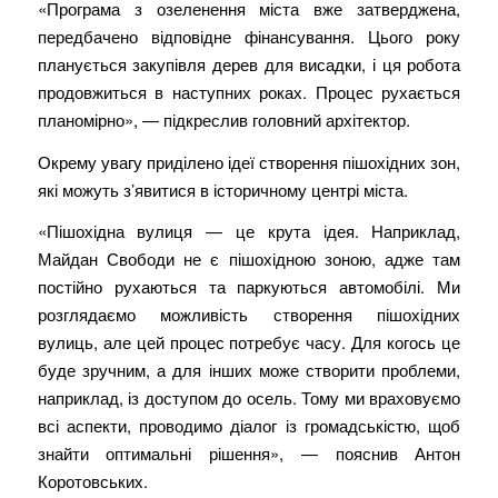
«Програма з озеленення міста вже затверджена,
передбачено відповідне фінансування. Цього року
планується закупівля дерев для висадки, і ця робота
продовжиться в наступних роках. Процес рухається
планомірно», — підкреслив головний архітектор.
Окрему увагу приділено ідеї створення пішохідних зон,
які можуть з’явитися в історичному центрі міста.
«Пішохідна вулиця — це крута ідея. Наприклад,
Майдан Свободи не є пішохідною зоною, адже там
постійно рухаються та паркуються автомобілі. Ми
розглядаємо можливість створення пішохідних
вулиць, але цей процес потребує часу. Для когось це
буде зручним, а для інших може створити проблеми,
наприклад, із доступом до осель. Тому ми враховуємо
всі аспекти, проводимо діалог із громадськістю, щоб
знайти оптимальні рішення», — пояснив Антон
Коротовських.