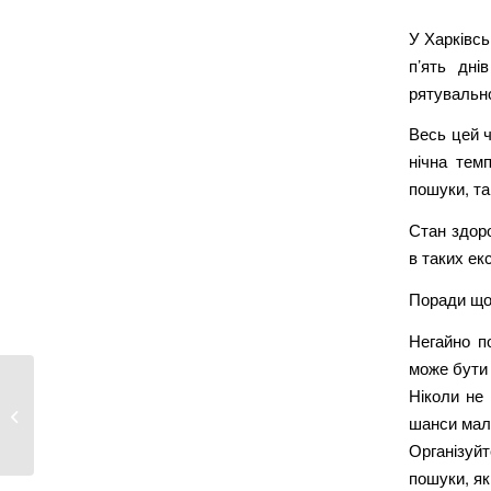
У Харківсь
п’ять дні
рятувально
Весь цей ч
нічна тем
пошуки, та
Стан здоро
в таких е
Поради щод
Негайно п
може бути
Ніколи не
Росіяни вдарили дроном по зупинці
шанси малі
в Куп’янську:...
Організуй
пошуки, як