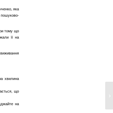
нченко, яка
 пошуково-
при тому що
жали її на
ї виживання
на хвилина
ається, що
В 
Га
жджайте на