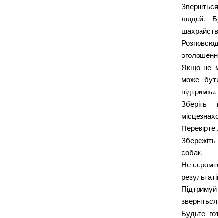
Звернітьс
людей. Б
шахрайств
Розповсюд
оголошення
Якщо не м
може бути
підтримка.
Зберіть
місцезнахо
Перевірте 
Збережіть
собак.
Не соромт
результаті
Підтримуйт
зверніться
Будьте го