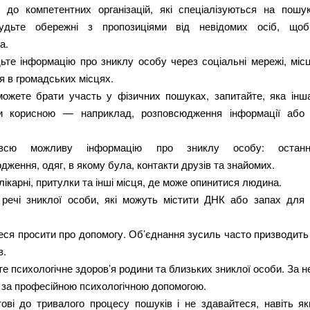
я до компетентних організацій, які спеціалізуються на пошу
удьте обережні з пропозиціями від невідомих осіб, щоб
а.
ьте інформацію про зниклу особу через соціальні мережі, місц
 в громадських місцях.
ожете брати участь у фізичних пошуках, запитайте, яка інш
 корисною — наприклад, розповсюдження інформації або 
 всю можливу інформацію про зниклу особу: останн
дження, одяг, в якому була, контакти друзів та знайомих.
лікарні, притулки та інші місця, де може опинитися людина.
 речі зниклої особи, які можуть містити ДНК або запах для
еся просити про допомогу. Об’єднання зусиль часто призводить
в.
е психологічне здоров’я родини та близьких зниклої особи. За н
 за професійною психологічною допомогою.
тові до тривалого процесу пошуків і не здавайтеся, навіть я