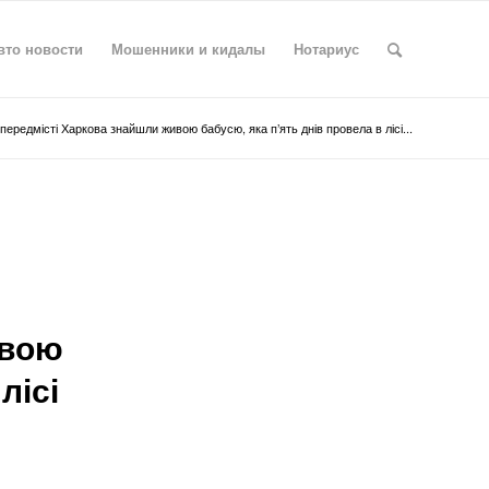
вто новости
Мошенники и кидалы
Нотариус
 передмісті Харкова знайшли живою бабусю, яка п’ять днів провела в лісі...
ивою
лісі