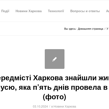
Події
Новини Харкова
Технології
Вопросы и ответы
А
Вы здесь:
Домашняя страница
/
У
ередмісті Харкова знайшли ж
усю, яка п’ять днів провела в 
(фото)
/
03.10.2024
в
Новини Харкова