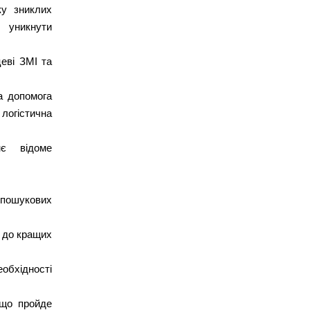
ку зниклих
 уникнути
еві ЗМІ та
а допомога
логістична
є відоме
 пошукових
 до кращих
еобхідності
кщо пройде