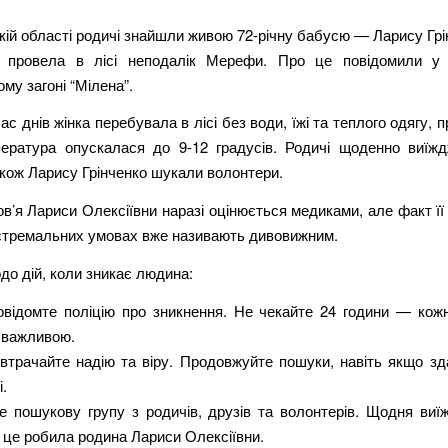
кій області родичі знайшли живою 72-річну бабусю — Ларису Грі
в провела в лісі неподалік Мерефи. Про це повідомили у
му загоні “Мілена”.
ас днів жінка перебувала в лісі без води, їжі та теплого одягу, 
пература опускалася до 9-12 градусів. Родичі щоденно виїжд
кож Ларису Грінченко шукали волонтери.
в’я Лариси Олексіївни наразі оцінюється медиками, але факт ї
кстремальних умовах вже називають дивовижним.
о дій, коли зникає людина:
овідомте поліцію про зникнення. Не чекайте 24 години — кож
 важливою.
 втрачайте надію та віру. Продовжуйте пошуки, навіть якщо зд
.
те пошукову групу з родичів, друзів та волонтерів. Щодня виї
 це робила родина Лариси Олексіївни.