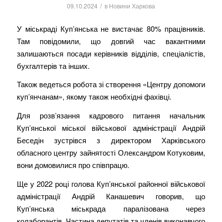
/
09.10.2024
в
Новини Харкова
У міськраді Куп’янська не вистачає 80% працівників.
Там повідомили, що довгий час вакантними
залишаються посади керівників відділів, спеціалістів,
бухгалтерів та інших.
Також ведеться робота зі створення «Центру допомоги
куп’янчанам», якому також необхідні фахівці.
Для розв’язання кадрового питання начальник
Куп’янської міської військової адміністрації Андрій
Беседін зустрівся з директором Харківського
обласного центру зайнятості Олександром Котуковим,
вони домовилися про співпрацю.
Ще у 2022 році голова Куп’янської районної військової
адміністрації Андрій Канашевич говорив, що
Куп’янська міськрада паралізована через
колаборантів. Частина депутатів та членів виконавчого