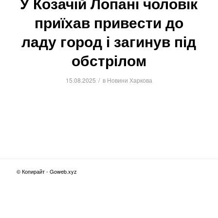
У Козачій Лопані чоловік
приїхав привести до
ладу город і загинув під
обстрілом
/
15.08.2025
в
Новини Харкова
© Копирайт - Goweb.xyz