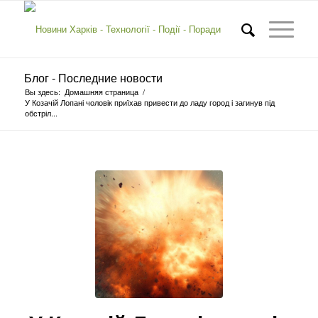
Блог - Последние новости
Вы здесь:
Домашняя страница
/
У Козачій Лопані чоловік приїхав привести до ладу город і загинув під
обстріл...