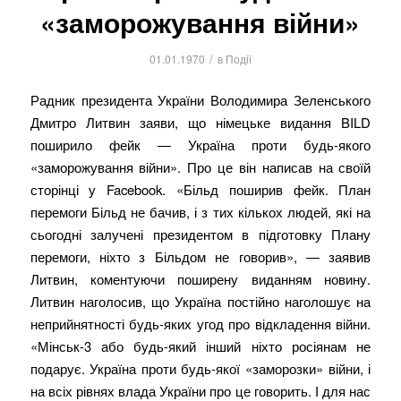
«заморожування війни»
/
01.01.1970
в
Події
Радник президента України Володимира Зеленського
Дмитро Литвин заяви, що німецьке видання BILD
поширило фейк — Україна проти будь-якого
«заморожування війни». Про це він написав на своїй
сторінці у Facebook. «Більд поширив фейк. План
перемоги Більд не бачив, і з тих кількох людей, які на
сьогодні залучені президентом в підготовку Плану
перемоги, ніхто з Більдом не говорив», — заявив
Литвин, коментуючи поширену виданням новину.
Литвин наголосив, що Україна постійно наголошує на
неприйнятності будь-яких угод про відкладення війни.
«Мінськ-3 або будь-який інший ніхто росіянам не
подарує. Україна проти будь-якої «заморозки» війни, і
на всіх рівнях влада України про це говорить. І для нас