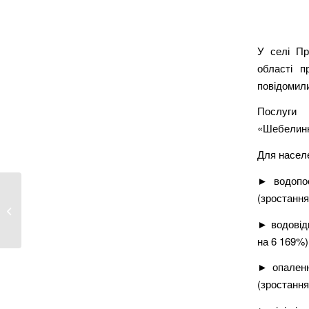
У селі Пр
області п
повідомили
Послуги
«Шебелинк
Для насел
► водопос
(зростання
У Києві водолази на Совках дістали
зі ставка...
► водовідв
на 6 169%)
► опаленн
(зростання