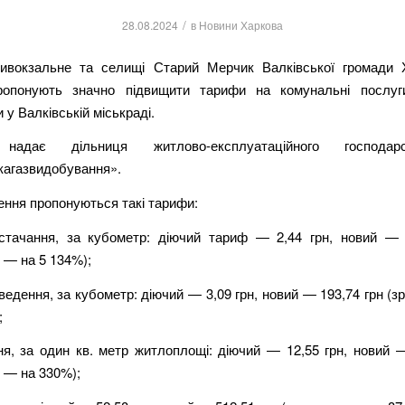
/
28.08.2024
в
Новини Харкова
ивокзальне та селищі Старий Мерчик Валківської громади Х
ропонують значно підвищити тарифи на комунальні послу
 у Валківській міськраді.
 надає дільниця житлово-експлуатаційного господа
агазвидобування».
ення пропонуються такі тарифи:
тачання, за кубометр: діючий тариф — 2,44 грн, новий — 
 — на 5 134%);
едення, за кубометр: діючий — 3,09 грн, новий — 193,74 грн (
;
я, за один кв. метр житлоплощі: діючий — 12,55 грн, новий —
 — на 330%);