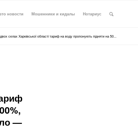
вто новости
Мошенники и кидалы
Нотариус
 двох селах Харківської області тариф на воду пропонують підняти на 50...
тариф
000%,
пло —