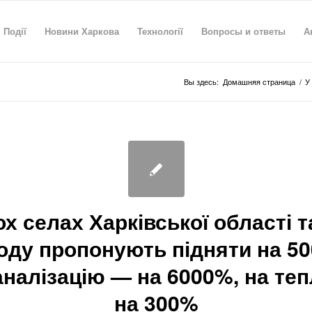
Події
Новини Харкова
Технології
Вопросы и ответы
А
Вы здесь:
Домашняя страница
/
У
ох селах Харківської області 
оду пропонують підняти на 5
аналізацію — на 6000%, на те
на 300%