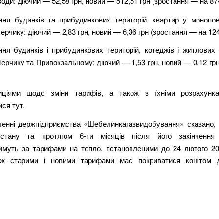
 води: діючий — 52,58 грн, новий — 512,51 грн (зростання — на 87
ня будинків та прибудинкових територій, квартир у монопов
рчику: діючий — 2,83 грн, новий — 6,36 грн (зростання — на 12
ня будинків і прибудинкових територій, котеджів і житлових 
рчику та Привокзальному: діючий — 1,53 грн, новий — 0,12 гр
зиціями щодо зміни тарифів, а також з їхніми розрахунк
ся тут.
ленні держпідприємства «Шебелинкагазвидобування» сказано, 
 стану та протягом 6-ти місяців після його закінчення 
имуть за тарифами на тепло, встановленими до 24 лютого 20
між старими і новими тарифами має покриватися коштом д