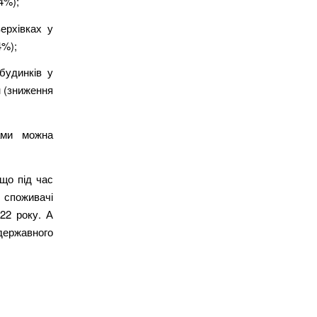
4%);
ерхівках у
4%);
будинків у
н (зниження
ами можна
що під час
споживачі
22 року. А
ержавного