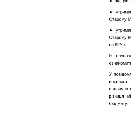
► підігрів
► утриман
Старому Ме
► утриман
Старому Ме
на 92%).
Із пропо
ознайомити
У повідом
воєнного
сплачуват
різниця 
бюджету.