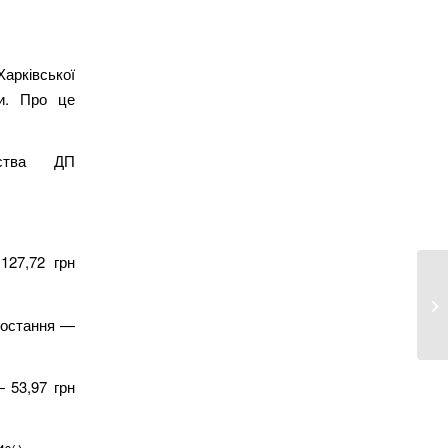
арківської
ги. Про це
рства ДП
127,72 грн
У 
шк
зростання —
 53,97 грн