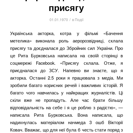
присягу
/
01.01.1970
в
Події
Українська акторка, котра у фільмі «Бачення
метелика» виконала роль аеророзвідниці, склала
присягу та доєдналася до Збройних сил України. Про
це Рита Бурковська написала на своїй сторінці в
соцмережі Facebook. «Присягу склала. Отже, я
приєдналася до ЗСУ. Напевно ви знаєте, що я
акторка. Останні 2.5 роки я працювала з медіа. Ми
зробили багато корисних речей і важливих історій. Я
багато чого навчилась у найкращих журналістів. Ці
скіли вже не пропадуть. Але час брати більшу
відповідальність на себе і я це роблю з радістю», —
написала Рита Бурковська. Вона написала, що
надихнулась матеріалом начмеда 3 ошб Вікторії
Ковач. Вважає, що для неї була б честь стати поряд з