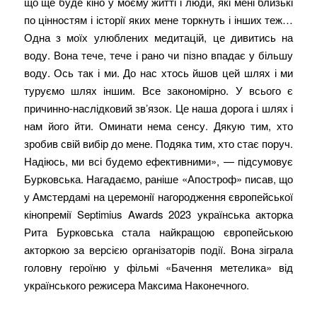
що ще буде кіно у моєму житті і люди, які мені близькі
по цінностям і історії яких мене торкнуть і інших теж…
Одна з моїх улюблених медитацій, це дивитись на
воду. Вона тече, тече і рано чи пізно впадає у більшу
воду. Ось так і ми. До нас хтось йшов цей шлях і ми
туруємо шлях іншим. Все закономірно. У всього є
причинно-наслідковий звʼязок. Це наша дорога і шлях і
нам його йти. Оминати нема сенсу. Дякую тим, хто
зробив свій вибір до мене. Подяка тим, хто стає поруч.
Надіюсь, ми всі будемо ефективними», — підсумовує
Бурковська. Нагадаємо, раніше «Апостроф» писав, що
у Амстердамі на церемонії нагородження європейської
кінопремії Septimius Awards 2023 українська акторка
Рита Бурковська стала найкращою європейською
акторкою за версією організаторів події. Вона зіграла
головну героїню у фільмі «Бачення метелика» від
українського режисера Максима Наконечного.