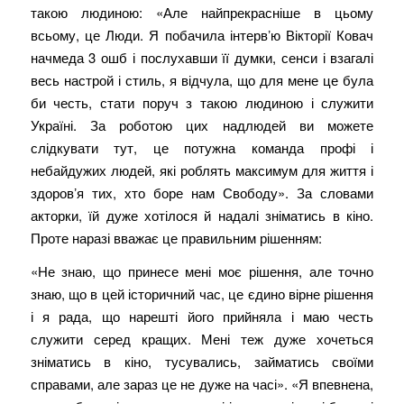
такою людиною: «Але найпрекрасніше в цьому
всьому, це Люди. Я побачила інтервʼю Вікторії Ковач
начмеда 3 ошб і послухавши її думки, сенси і взагалі
весь настрой і стиль, я відчула, що для мене це була
би честь, стати поруч з такою людиною і служити
Україні. За роботою цих надлюдей ви можете
слідкувати тут, це потужна команда профі і
небайдужих людей, які роблять максимум для життя і
здоровʼя тих, хто боре нам Свободу». За словами
акторки, їй дуже хотілося й надалі зніматись в кіно.
Проте наразі вважає це правильним рішенням:
«Не знаю, що принесе мені моє рішення, але точно
знаю, що в цей історичний час, це єдино вірне рішення
і я рада, що нарешті його прийняла і маю честь
служити серед кращих. Мені теж дуже хочеться
зніматись в кіно, тусувались, займатись своїми
справами, але зараз це не дуже на часі». «Я впевнена,