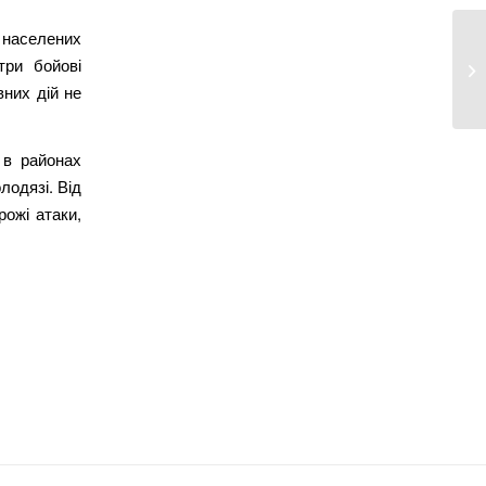
 населених
Ка
три бойові
ох
вних дій не
 в районах
лодязі. Від
рожі атаки,