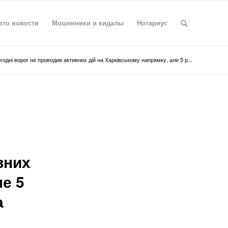
вто новости
Мошенники и кидалы
Нотариус
годні ворог не проводив активних дій на Харківському напрямку, але 5 р...
вних
ле 5
а