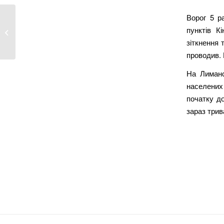
Ворог 5 р
Від початку року ворог майже 400
пунктів К
разів обстріляв...
зіткнення 
проводив. 
На Лиманс
населених 
початку до
зараз трив