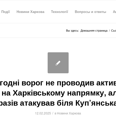
Події
Новини Харкова
Технології
Вопросы и ответы
А
Вы здесь:
Домашняя страница
/
Сьо
годні ворог не проводив акти
 на Харківському напрямку, а
разів атакував біля Куп’янськ
/
12.02.2025
в
Новини Харкова