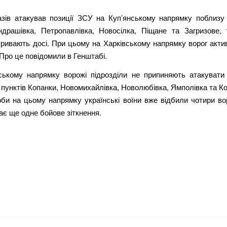
азів атакував позиції ЗСУ на Куп’янському напрямку поблизу
індрашівка, Петропавлівка, Новосілка, Піщане та Загризове, 
тривають досі. При цьому на Харківському напрямку ворог акти
Про це повідомили в Генштабі.
ькому напрямку ворожі підрозділи не припиняють атакувати
пунктів Копанки, Новомихайлівка, Новолюбівка, Ямполівка та Ко
би на цьому напрямку українські воїни вже відбили чотири во
ає ще одне бойове зіткнення.