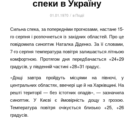
спеки в Україну
/
01.01.1970
в
Події
Сильна спека, за попередніми прогнозами, настане 15-
го серпня і розпочнеться із західних областей. Про це
повідомила синоптик Наталка Діденко. За її словами,
7-го серпня температура повітря залишається літньою
комфортною. Протягом дня передбачається +24+29
градусів, у південній частині +28+31 градус.
«Дощі завтра пройдуть місцями на півночі, у
центральних областях, ввечері ще й на Харківщині. На
решті території — без істотних опадів», — зазначила
синоптик. У Києві є ймовірність дощу з грозою.
Температура повітря очікується близько +25, +26
градусів.