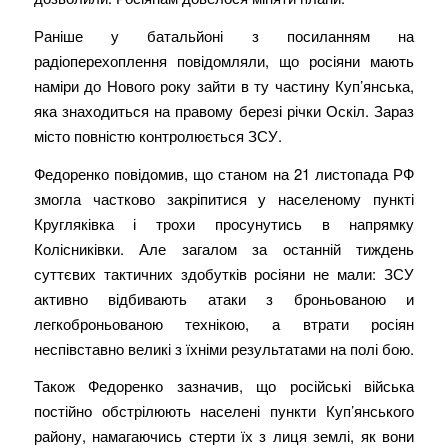
Раніше у батальйоні з посиланням на
радіоперехоплення повідомляли, що росіяни мають
наміри до Нового року зайти в ту частину Куп’янська,
яка знаходиться на правому березі річки Оскіл. Зараз
місто повністю контролюється ЗСУ.
Федоренко повідомив, що станом на 21 листопада РФ
змогла частково закріпитися у населеному пункті
Кругляківка і трохи просунутись в напрямку
Колісниківки. Але загалом за останній тиждень
суттєвих тактичних здобутків росіяни не мали: ЗСУ
активно відбивають атаки з броньованою и
легкоброньованою технікою, а втрати росіян
неспівставно великі з їхніми результатами на полі бою.
Також Федоренко зазначив, що російські війська
постійно обстрілюють населені пункти Куп’янського
району, намагаючись стерти їх з лиця землі, як вони