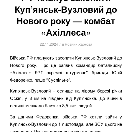
Куп’янськ-Вузловий до
Нового року — комбат
«Ахіллеса»
/
22.11.2024
в
Новини Харкова
Війська РФ планують захопити Куп’янськ-Вузловий до
Нового року. Про це заявив командир батальйону
«Ахіллес» 92-ї окремої штурмової бригади Юрій
Федоренко, пише “Суспільне”.
Куп’янськ-Вузловий – селище на лівому березі річки
Оскіл, у 8 км на південь від Куп’янська. До війни в
селищі мешкало близько 8,5 тис. людей.
За даними Федоренка, війська РФ хотіли зайти у
Куп’янськ-Вузловий до 1 листопада, але ЗСУ цього не
дозволили. Росіянам довелося міняти плани.