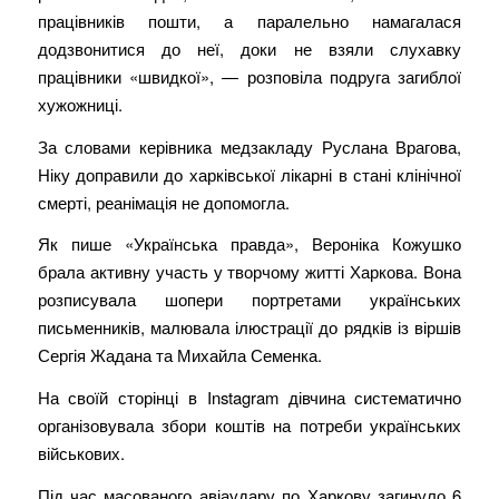
працівників пошти, а паралельно намагалася
додзвонитися до неї, доки не взяли слухавку
працівники «швидкої», — розповіла подруга загиблої
хужожниці.
За словами керівника медзакладу Руслана Врагова,
Ніку доправили до харківської лікарні в стані клінічної
смерті, реанімація не допомогла.
Як пише «Українська правда», Вероніка Кожушко
брала активну участь у творчому житті Харкова. Вона
розписувала шопери портретами українських
письменників, малювала ілюстрації до рядків із віршів
Сергія Жадана та Михайла Семенка.
На своїй сторінці в Instagram дівчина систематично
організовувала збори коштів на потреби українських
військових.
Під час масованого авіаудару по Харкову загинуло 6