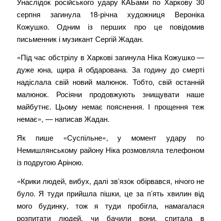
Унаслідок російського удару КАБами по Харкову 30
серпня загинула 18-річна художниця Вероніка
Кожушко. Одним із перших про це повідомив
письменник і музикант Сергій Жадан.
«Під час обстрілу в Харкові загинула Ніка Кожушко —
дуже юна, щира й обдарована. За годину до смерті
надіслала свій новий малюнок. Тобто, свій останній
малюнок. Росіяни продовжують знищувати наше
майбутнє. Цьому немає пояснення. І прощення теж
немає», — написав Жадан.
Як пише «Суспільне», у момент удару по
Немишлянському району Ніка розмовляла телефоном
із подругою Аріною.
«Крики людей, вибух, далі зв’язок обірвався, нічого не
було. Я туди прийшла пішки, це за п’ять хвилин від
мого будинку, тож я туди пробігла, намагалася
розпитати людей, чи бачили вони, спитала в