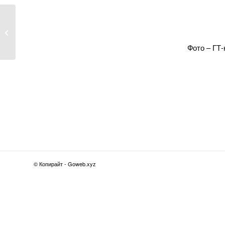
Станцію метро
«Історичний музей» у
Харкові...
Фото – ГТ-
© Копирайт - Goweb.xyz