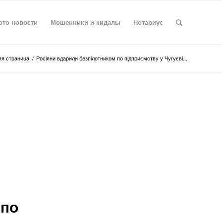
вто новости
Мошенники и кидалы
Нотариус
я страница
/
Росіяни вдарили безпілотником по підприємству у Чугуєві...
 по