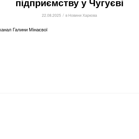
підприємству у Чугуєві
/
22.08.2025
в
Новини Харкова
канал Галини Мінаєвої