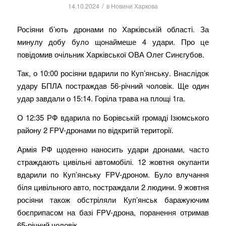
/
14.10.2024
в
Новини Харкова
Росіяни б’ють дронами по Харківській області. За
минулу добу було щонаймеше 4 удари. Про це
повідомив очільник Харківської ОВА Олег Синєгубов.
Так, о 10:00 росіяни вдарили по Куп’янську. Внаслідок
удару БПЛА постраждав 56-річний чоловік. Ще один
удар завдали о 15:14. Горіла трава на площі 1га.
О 12:35 РФ вдарила по Борівській громаді Ізюмського
району 2 FPV-дронами по відкритій території.
Армія РФ щоденно наносить удари дронами, часто
страждають цивільні автомобілі. 12 жовтня окупанти
вдарили по Купʼянську FPV-дроном. Було влучання
біля цивільного авто, постраждали 2 людини. 9 жовтня
росіяни також обстріляли Купʼянськ баражуючим
боєприпасом на базі FPV-дрона, поранення отримав
65-річний чоловік.