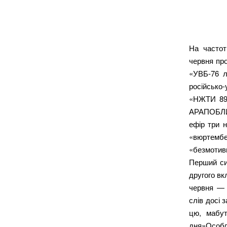
На частот
червня пр
«УВБ-76 ло
російсько-
«НЖТИ 893
АРАПОБЛИЦ
ефір три 
«вюртемб
«безмотив
Перший си
другого вк
червня — 
слів досі 
цю, мабут
дня»Особл