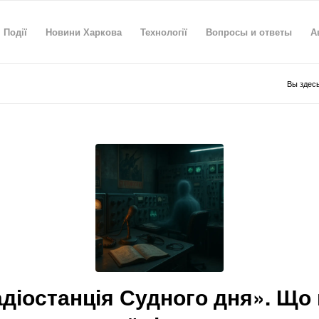
Події
Новини Харкова
Технології
Вопросы и ответы
А
Вы здесь
діостанція Судного дня». Що