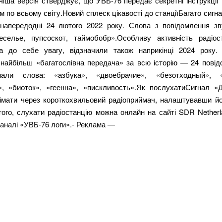
іша версія стверджує, що УВБ-76 передає секретні інструкції
м по всьому світу.Новий сплеск цікавості до станціїБагато сигна
напередодні 24 лютого 2022 року. Слова з повідомлення зв
еселье, пупсоскот, таймобобр».Особливу активність радіост
а до себе увагу, відзначили також наприкінці 2024 року.
 найбільш «багатослівна передача» за всю історію — 24 повід
нали слова: «азбука», «двоебрачие», «безотходный», «
», «биоток», «геенна», «пискливость».Як послухатиСигнал «
ймати через короткохвильовий радіоприймач, налаштувавши йо
того, слухати радіостанцію можна онлайн на сайті SDR Nether
аналі «УВБ-76 логи».- Реклама —