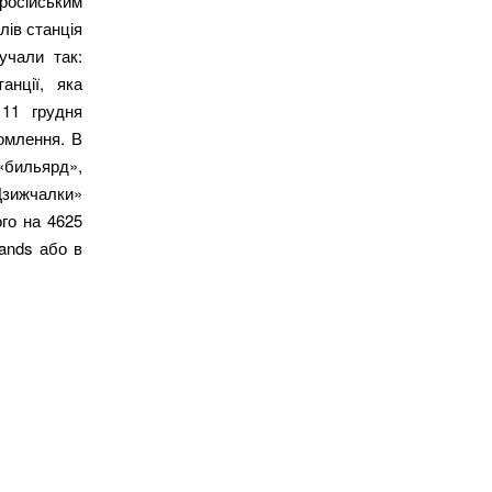
 російським
лів станція
учали так:
анції, яка
 11 грудня
омлення. В
бильярд»,
Дзижчалки»
го на 4625
lands або в