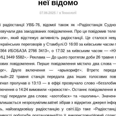
неї відомо
/
07.06.2025
в
Технології
і радіостанції УВБ-76, відомої також як «Радіостанція Судно
озвучали два закодованих повідомлення. Про це повідомив теле
ги», який відстежує активність радіостанції. Це сталося нев
українських переговорів у Стамбулі.О 16:00 за київським часом
64 ИБОБАЗА 2766 3413», о 17:32 за київським часом — «
 3449 5582».- Реклама — До цього протягом доби 26 травня 
нових повідомлення. Перше повідомлення містило два слова —
ерг». Друге включення — «арыкорифт». Втретє перед
ный».22 травня станція передала два інших голосових пов
гнал пролунав о 13:13 — в ефірі прозвучало слово «беззлобие
лючення о 14:24 вимовили «хрюкостяг». Останнє повідомлення 
тоді передали два слова: «азотобаск» та «ошолинь». Значенн
залишається незрозумілим.satnet зібрав з відкритих джерел інф
ь, найзагадковішу радіостанцію у світі.Що таке «Радіостанц
ивості роботиДе розташованаХто її використовуєНовий сплеск