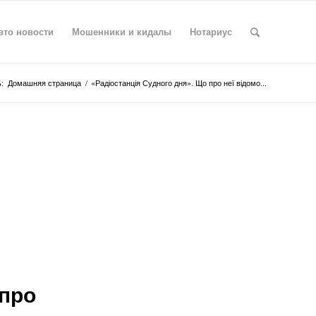
вто новости
Мошенники и кидалы
Нотариус
:
Домашняя страница
/
«Радіостанція Судного дня». Що про неї відомо...
 про