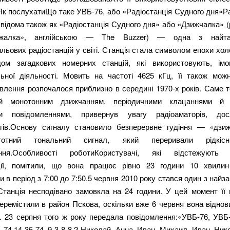
Як послухатиЩо таке УВБ-76, або «Радіостанція Судного дня»Р
відома також як «Радіостанція Судного дня» або «Дзижчалка» 
алка», англійською — The Buzzer) — одна з найтає
льових радіостанцій у світі. Станція стала символом епохи хол
ом загадкових номерних станцій, які використовують, імо
льної діяльності. Мовить на частоті 4625 кГц, її також мож
лення розпочалося приблизно в середині 1970-х років. Саме т
ий монотонним дзижчанням, періодичними клацаннями й р
ми повідомленнями, привернув увагу радіоаматорів, досл
огів.Основу сигналу становило безперервне гудіння — «дз
стотний тональний сигнал, який переривали рідкісн
ення.Особливості роботиКористувачі, які відстежують а
ції, помітили, що вона працює рівно 23 години 10 хвили
 в період з 7:00 до 7:50.5 червня 2010 року стався один з найз
 Станція несподівано замовкла на 24 години. У цей момент її 
перемістили в район Пскова, оскільки вже 6 червня вона відно
. 23 серпня того ж року передала повідомлення:«УВБ-76, УВБ-
 14 35 74. 9 3 8 8 2 Николай, Анна, Иван, Михаил, Иван, Ник