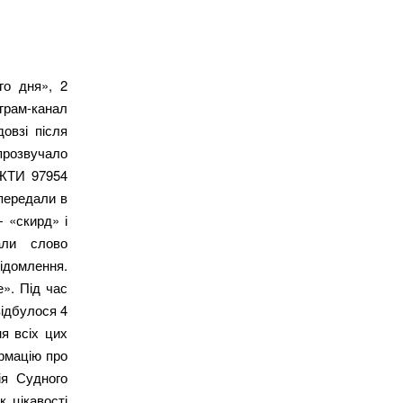
го дня», 2
грам-канал
довзі після
 прозвучало
НЖТИ 97954
передали в
 «скирд» і
али слово
ідомлення.
». Під час
відбулося 4
я всіх цих
ормацію про
ія Судного
 цікавості