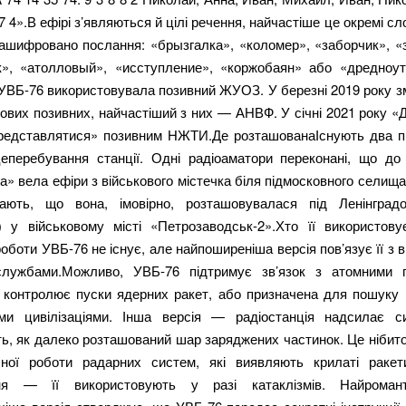
 7 4».В ефірі з’являються й цілі речення, найчастіше це окремі сл
 зашифровано послання: «брызгалка», «коломер», «заборчик», «
», «атолловый», «исступление», «коржобаян» або «дредноут
УВБ-76 використовувала позивний ЖУОЗ. У березні 2019 року з
нових позивних, найчастіший з них — АНВФ. У січні 2021 року 
редставлятися» позивним НЖТИ.Де розташованаІснують два 
еперебування станції. Одні радіоаматори переконані, що до
» вела ефіри з військового містечка біля підмосковного селищ
ають, що вона, імовірно, розташовувалася під Ленінград
) у військовому місті «Петрозаводськ-2».Хто її використову
оботи УВБ-76 не існує, але найпоширеніша версія пов’язує її з 
лужбами.Можливо, УВБ-76 підтримує зв’язок з атомними 
 контролює пуски ядерних ракет, або призначена для пошуку к
ми цивілізаціями. Інша версія — радіостанція надсилає си
ь, як далеко розташований шар заряджених частинок. Це нібит
ної роботи радарних систем, які виявляють крилаті раке
ня — її використовують у разі катаклізмів. Найроман