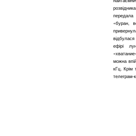
найтаємнич
розвідника
передала 
«буран, в
привернул
відбулася
ефірі лу
«хватание
можна впі
кГц. Крім 
телеграм-к