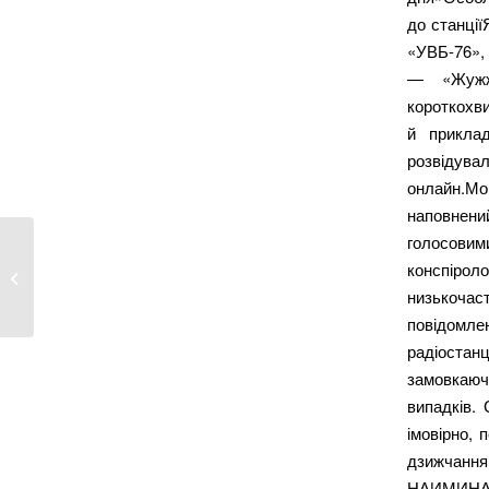
до станції
«УВБ-76», 
— «Жужж
короткохви
й приклад
розвідува
онлайн.Мов
наповнен
голосови
РФ вдарила по
конспірол
Харкову ракетами
низькоча
повідомл
радіостан
замовкаючи
випадків.
імовірно, 
дзижчання
НАИМИНА 74