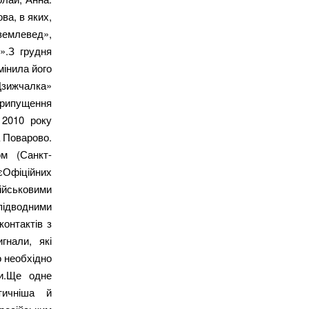
ова, в яких,
землевед»,
».З грудня
мінила його
«Дзижчалка»
припущення
 2010 року
а Поварово.
ом (Санкт-
єОфіційних
військовими
підводними
онтактів з
гнали, які
о необхідно
ти.Ще одне
тичніша й