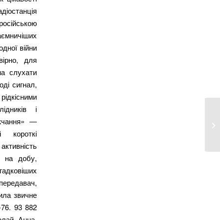
адіостанція
(російською
мничіших
одної війни
вірно, для
на слухати
оді сигнал,
ідкісними
ідників і
ижчання» —
і короткі
ктивність
н на добу,
агадковіших
передавач,
вила звичне
76. 93 882
олай, Анна.