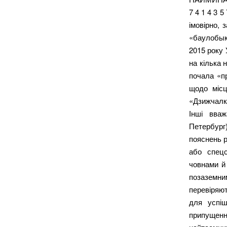
7 4 1 4 3 5
імовірно,
«баулобык
2015 року 
на кілька 
почала «п
щодо місц
«Дзижчалка
Інші вваж
Петербург
пояснень р
або спецс
човнами й
позаземни
перевіряют
для успіш
припущен