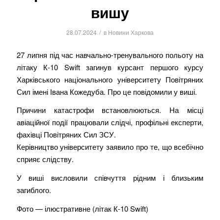
вишу
/
28.07.2024
в
Новини Харкова
27 липня під час навчально-тренувального польоту на
літаку К-10 Swift загинув курсант першого курсу
Харківського національного університету Повітряних
Сил імені Івана Кожедуба. Про це повідомили у виші.
Причини катастрофи встановлюються. На місці
авіаційної події працювали слідчі, профільні експерти,
фахівці Повітряних Сил ЗСУ.
Керівництво університету заявило про те, що всебічно
сприяє слідству.
У виші висловили співчуття рідним і близьким
загиблого.
Фото — ілюстративне (літак К-10 Swift)