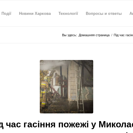
Події
Новини Харкова
Технології
Вопросы и ответы
А
Вы здесь:
Домашняя страница
/
Під час гасі
д час гасіння пожежі у Микола