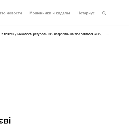
вто новости
Мошенники и кидалы
Нотариус
ння пожежі у Миколаєві рятувальники натрапили на тіло загиблої жінки, —...
єві