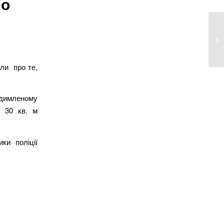
ло
ли про те,
димленому
і 30 кв. м
ки поліції