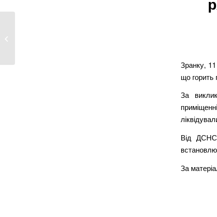
р
У знищеному
Вовчанську десятки
жителів
відмовляються...
Зранку, 1
що горить
За викли
приміщенн
ліквідувал
Від ДСНС 
встановлю
За матері