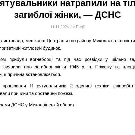
ятувальники натрапили на ті
загиблої жінки, — ДСНС
/
11.11.2024
в
Події
1 листопада, мешканці Центрального району Миколаєва сповісти
 приватний житловий будинок.
ком прибули вогнеборці та під час розвідки у щільно за
і виявили тіло загиблої жінки 1945 р. н. Пожежу на площ
и, її причина встановлюється.
працювали 11 рятувальників, 2 одиниці техніки, співробітни
вали причини та обставини пожежі.
алами ДСНС у Миколаївській області