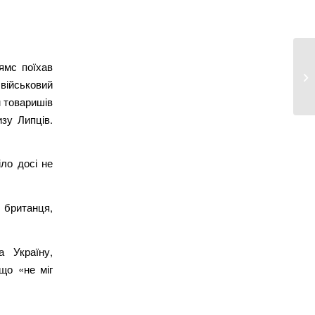
ямс поїхав
 військовий
м товаришів
изу Липців.
іло досі не
 британця,
 Україну,
 що «не міг