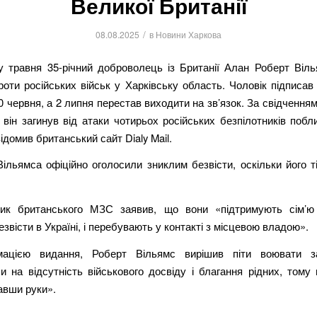
Великої Британії
/
08.08.2025
в
Новини Харкова
у травня 35-річний доброволець із Британії Алан Роберт Віль
оти російських військ у Харківську область. Чоловік підписав
0 червня, а 2 липня перестав виходити на зв’язок. За свідчення
 він загинув від атаки чотирьох російських безпілотників побл
ідомив британський сайт Dialy Mail.
ільямса офіційно оголосили зниклим безвісти, оскільки його т
ик британського МЗС заявив, що вони «підтримують сім’ю
езвісти в Україні, і перебувають у контакті з місцевою владою».
мацією видання, Роберт Вільямс вирішив піти воювати за
 на відсутність військового досвіду і благання рідних, тому
авши руки».