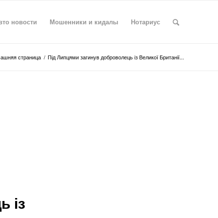
вто новости
Мошенники и кидалы
Нотариус
ашняя страница
/
Під Липцями загинув доброволець із Великої Британії...
ь із