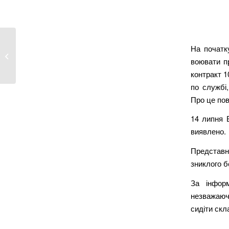
На початк
Директор і медсестра
воювати пр
лікарні «заробили»...
контракт 1
по службі,
Про це пов
14 липня В
виявлено.
Представн
зниклого б
За інфор
незважаючи
сидіти скл