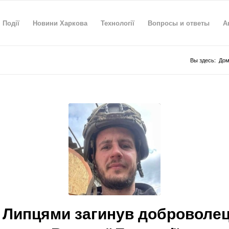
Події
Новини Харкова
Технології
Вопросы и ответы
А
Вы здесь:
Дом
 Липцями загинув доброволец