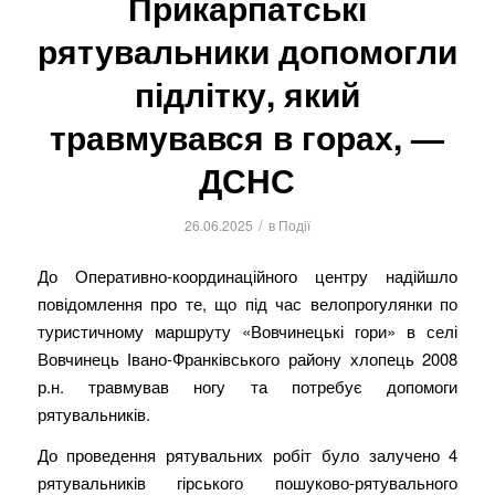
Прикарпатські
рятувальники допомогли
підлітку, який
травмувався в горах, —
ДСНС
/
26.06.2025
в
Події
До Оперативно-координаційного центру надійшло
повідомлення про те, що під час велопрогулянки по
туристичному маршруту «Вовчинецькі гори» в селі
Вовчинець Івано-Франківського району хлопець 2008
р.н. травмував ногу та потребує допомоги
рятувальників.
До проведення рятувальних робіт було залучено 4
рятувальників гірського пошуково-рятувального