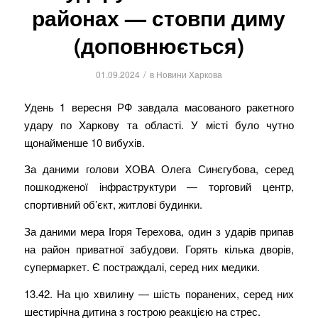
районах — стовпи диму
(доповнюється)
/
01.09.2024
в
Новини Харкова
Удень 1 вересня РФ завдала масованого ракетного
удару по Харкову та області. У місті було чутно
щонайменше 10 вибухів.
За даними голови ХОВА Олега Синєгубова, серед
пошкодженої інфраструктури — торговий центр,
спортивний об’єкт, житлові будинки.
За даними мера Ігоря Терехова, один з ударів припав
на район приватної забудови. Горять кілька дворів,
супермаркет. Є постраждалі, серед них медики.
13.42. На цю хвилину — шість поранених, серед них
шестирічна дитина з гострою реакцією на стрес.