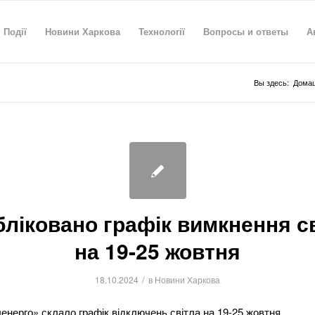
Події
Новини Харкова
Технології
Вопросы и ответы
А
Вы здесь:
Домаш
ліковано графік вимкнення с
на 19-25 жовтня
/
18.10.2024
в
Новини Харкова
енерго» склало графік відключень світла на 19-25 жовтня.