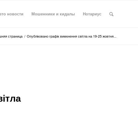
вто новости
Мошенники и кидалы
Нотариус
няя страница
/
Опубліковано графік вимкнення світла на 19-25 жовтня...
вітла