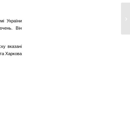
Ха
мі України
бо
ючень. Він
ску вказані
ста Харкова