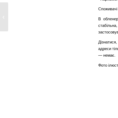
Споживачі 
П’яний водій намагався відкупитися
В обленер
від...
стабільна
застосовув
Дізнатися,
адреси тіл
— немає.
Фото ілюст