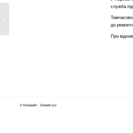
служба під
У Харкові різко і сильно похолодає,
Тимчасово 
буде сильний...
до ремонтн
Про відно
© Копирайт - Goweb.xyz