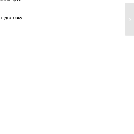
У 
 підготовку
ма