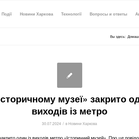
Події
Новини Харкова
Технології
Вопросы и ответы
А
Вы здесь:
Домашн
Історичному музеї» закрито од
виходів із метро
/
30.07.2024
в
Новини Харкова
закрито один із виходів метро «Історичний музей». Про це повід