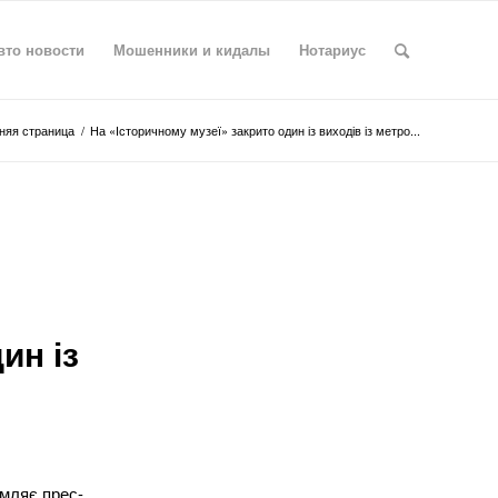
вто новости
Мошенники и кидалы
Нотариус
яя страница
/
На «Історичному музеї» закрито один із виходів із метро...
ин із
омляє прес-