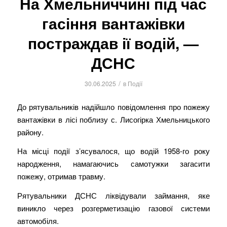
На Хмельниччині під час
гасіння вантажівки
постраждав ії водій, —
ДСНС
/
30.06.2025
в
Події
До рятувальників надійшло повідомлення про пожежу
вантажівки в лісі поблизу с. Лисогірка Хмельницького
району.
На місці події з’ясувалося, що водій 1958-го року
народження, намагаючись самотужки загасити
пожежу, отримав травму.
Рятувальники ДСНС ліквідували займання, яке
виникло через розгерметизацію газової системи
автомобіля.