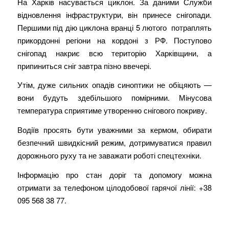
На Харків насувається циклон. За даними Служби
відновлення інфраструктури, він принесе снігопади.
Першими під дію циклона вранці 5 лютого потраплять
прикордонні регіони на кордоні з РФ. Поступово
снігопад накриє всю територію Харківщини, а
припиниться сніг завтра пізно ввечері.
Утім, дуже сильних опадів синоптики не обіцяють —
вони будуть здебільшого помірними. Мінусова
температура сприятиме утворенню снігового покриву.
Водіїв просять бути уважними за кермом, обирати
безпечний швидкісний режим, дотримуватися правил
дорожнього руху та не заважати роботі спецтехніки.
Інформацію про стан доріг та допомогу можна
отримати за телефоном цілодобової гарячої лінії: +38
095 568 38 77.