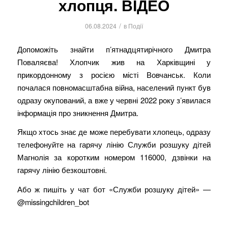
хлопця. ВІДЕО
/
06.08.2024
в
Події
Допоможіть знайти п’ятнадцятирічного Дмитра
Поваляєва! Хлопчик жив на Харківщині у
прикордонному з росією місті Вовчанськ. Коли
почалася повномасштабна війна, населений пункт був
одразу окупований, а вже у червні 2022 року з’явилася
інформація про зникнення Дмитра.
Якщо хтось знає де може перебувати хлопець, одразу
телефонуйте на гарячу лінію Служби розшуку дітей
Магнолія за коротким номером 116000, дзвінки на
гарячу лінію безкоштовні.
Або ж пишіть у чат бот «Служби розшуку дітей» —
@missingchildren_bot