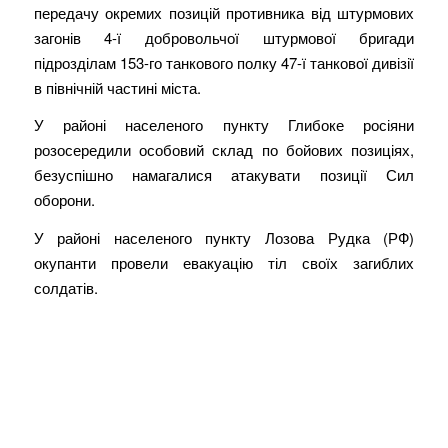
передачу окремих позицій противника від штурмових
загонів 4-ї добровольчої штурмової бригади
підрозділам 153-го танкового полку 47-ї танкової дивізії
в північній частині міста.
У районі населеного пункту Глибоке росіяни
розосередили особовий склад по бойових позиціях,
безуспішно намагалися атакувати позиції Сил
оборони.
У районі населеного пункту Лозова Рудка (РФ)
окупанти провели евакуацію тіл своїх загиблих
солдатів.