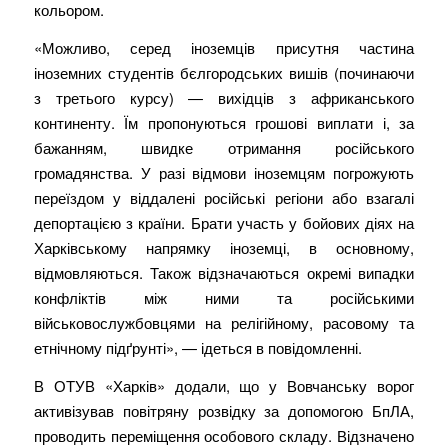
кольором.
«Можливо, серед іноземців присутня частина
іноземних студентів бєлгородських вишів (починаючи
з третього курсу) — вихідців з африканського
континенту. Їм пропонуються грошові виплати і, за
бажанням, швидке отримання російського
громадянства. У разі відмови іноземцям погрожують
переїздом у віддалені російські регіони або взагалі
депортацією з країни. Брати участь у бойових діях на
Харківському напрямку іноземці, в основному,
відмовляються. Також відзначаються окремі випадки
конфліктів між ними та російськими
військовослужбовцями на релігійному, расовому та
етнічному підґрунті», — ідеться в повідомленні.
В ОТУВ «Харків» додали, що у Вовчанську ворог
активізував повітряну розвідку за допомогою БпЛА,
проводить переміщення особового складу. Відзначено