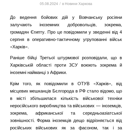
/
05.08.2024
в
Новини Харкова
До ведення бойових дій у Вовчанську росіяни
залучають іноземних добровольців, зокрема,
громадян Єгипту. Про це повідомили у зведенні від 4
серпня в оперативно-тактичному угрупованні військ
«Харків».
Раніше бійці Третьої штурмової розповідали, що в
Харківській області проти ЗСУ воюють зокрема й
іноземні найманці з Африки.
Крім того, як повідомили в ОТУВ «Харків», від
місцевих мешканців Бєлгорода в РФ стало відомо, що
в місті збільшилася кількість військової техніки
неросійського виробництва та військових — іноземців,
зокрема, африканської та середньоазіатської
зовнішності. Форма іноземців дещо відрізняється від
російських військових як за фасоном, так і за