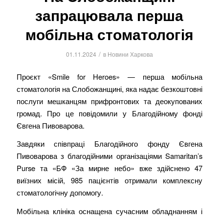
запрацювала перша
мобільна стоматологія
/
01.11.2024
в
Новини Харкова
Проєкт «Smile for Heroes» — перша мобільна
стоматологія на Слобожанщині, яка надає безкоштовні
послуги мешканцям прифронтових та деокупованих
громад. Про це повідомили у Благодійному фонді
Євгена Пивоварова.
Завдяки співпраці Благодійного фонду Євгена
Пивоварова з благодійними організаціями Samaritan’s
Purse та «БФ «За мирне небо» вже здійснено 47
виїзних місій, 985 пацієнтів отримали комплексну
стоматологічну допомогу.
Мобільна клініка оснащена сучасним обладнанням і