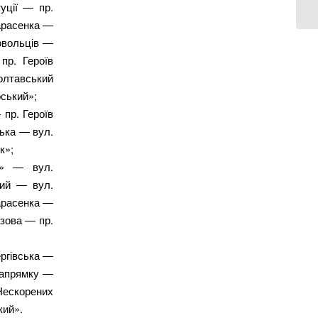
уції — пр.
Тарасенка —
овольців —
пр. Героїв
олтавський
ський»;
пр. Героїв
ька — вул.
к»;
к» — вул.
кий — вул.
Тарасенка —
зова — пр.
ргівська —
напрямку —
Нескорених
кий».