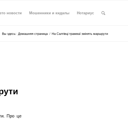
вто новости
Мошенники и кидалы
Нотариус
Вы здесь:
Домашняя страница
/
На Салтівці трамваї змінять маршрути
рути
ти. Про це