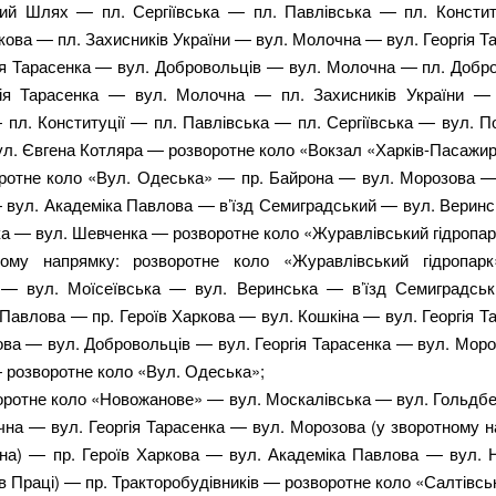
ий Шлях — пл. Сергіївська — пл. Павлівська — пл. Констит
кова — пл. Захисників України — вул. Молочна — вул. Георгія 
гія Тарасенка — вул. Добровольців — вул. Молочна — пл. Добр
гія Тарасенка — вул. Молочна — пл. Захисників України — 
 пл. Конституції — пл. Павлівська — пл. Сергіївська — вул. П
л. Євгена Котляра — розворотне коло «Вокзал «Харків-Пасажир
ротне коло «Вул. Одеська» — пр. Байрона — вул. Морозова — 
 вул. Академіка Павлова — в’їзд Семиградський — вул. Веринс
ка — вул. Шевченка — розворотне коло «Журавлівський гідропар
ному напрямку: розворотне коло «Журавлівський гідропар
— вул. Моїсеївська — вул. Веринська — в’їзд Семиградсь
Павлова — пр. Героїв Харкова — вул. Кошкіна — вул. Георгія 
ова — вул. Добровольців — вул. Георгія Тарасенка — вул. Моро
 розворотне коло «Вул. Одеська»;
оротне коло «Новожанове» — вул. Москалівська — вул. Гольдбе
чна — вул. Георгія Тарасенка — вул. Морозова (у зворотному 
іна) — пр. Героїв Харкова — вул. Академіка Павлова — вул. 
їв Праці) — пр. Тракторобудівників — розворотне коло «Салтівсь