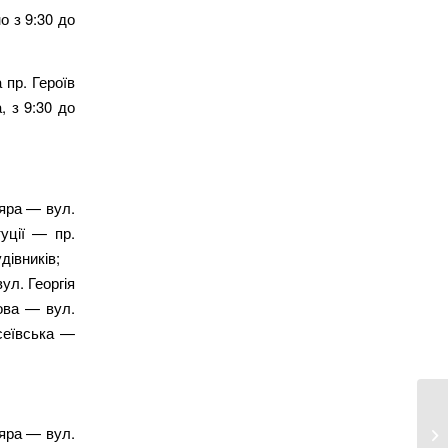
о з 9:30 до
 пр. Героїв
, з 9:30 до
яра — вул.
уції — пр.
дівників;
л. Георгія
ова — вул.
сеївська —
РФ
яра — вул.
і 