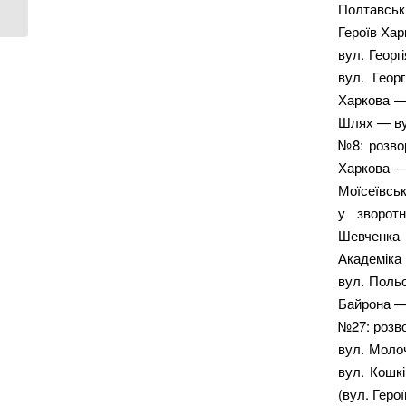
Полтавськ
Героїв Хар
вул. Геор
вул. Геор
Харкова —
Шлях — ву
№8: розво
Харкова —
Моїсеївсь
у зворот
Шевченка 
Академіка 
вул. Поль
Байрона —
№27: розв
вул. Моло
вул. Кошк
(вул. Геро