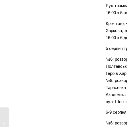
Рух трамва
16:00 з 5 
Крім того,
Харкова, н
16:00 з 6 
5 серпня т
№6: розво
Полтавськ
Героїв Хар
№8: розво
Тарасенка
Академіка
вул. Шевче
6-9 серпня
Харків’яни за 40 тисяч гривень
№6: розво
підпалили...