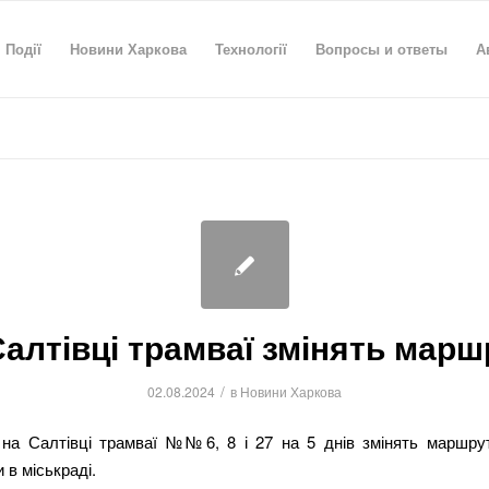
Події
Новини Харкова
Технології
Вопросы и ответы
А
Салтівці трамваї змінять марш
/
02.08.2024
в
Новини Харкова
 на Салтівці трамваї №№6, 8 і 27 на 5 днів змінять маршру
 в міськраді.