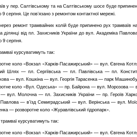
їв у пер. Салтівському та на Салтівському шосе буде припинен
по 9 серпня. Це пов’язано з ремонтом контактної мережі.
 через ремонт трамвайних колій буде припинено рух трамваїв на
а ділянці від пл. Захисників України до вул. Академіка Павлова
до 9 серпня.
рамваї курсуватимуть так:
ротне коло «Вокзал «Харків-Пасажирський» — вул. Євгена Котл
ий Шлях — пл. Сергіївська — пл. Павлівська — пл. Констит
кова — вул. Кошкіна — вул. Георгія Тарасенка — парк Машинобу
ротне коло «Вул. Одеська» — пр. Байрона — вул. Морозова — ву
 — вул. Молочна — пл. Захисників України — пр. Героїв Харк
 Павлова — в’їзд Семиградський — вул. Верінська — вул. Мої
нка — розворотне коло «Журавлівський гідропарк».
 трамваї курсуватимуть так:
ротне коло «Вокзал «Харків-Пасажирський» — вул. Євгена Котл