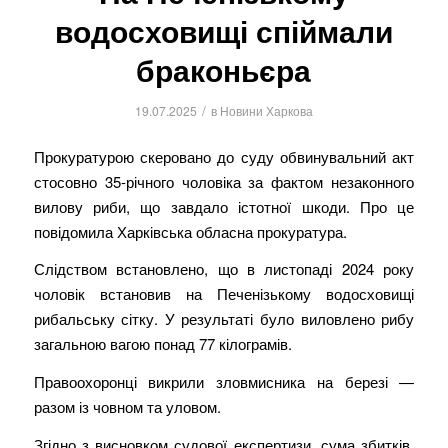
водосховищі спіймали
браконьєра
/
19.07.2025
в
Новини Харкова
Прокуратурою скеровано до суду обвинувальний акт
стосовно 35-річного чоловіка за фактом незаконного
вилову риби, що завдало істотної шкоди. Про це
повідомила Харківська обласна прокуратура.
Слідством встановлено, що в листопаді 2024 року
чоловік встановив на Печенізькому водосховищі
рибальську сітку. У результаті було виловлено рибу
загальною вагою понад 77 кілограмів.
Правоохоронці викрили зловмисника на березі —
разом із човном та уловом.
Згідно з висновком судової експертизи, сума збитків,