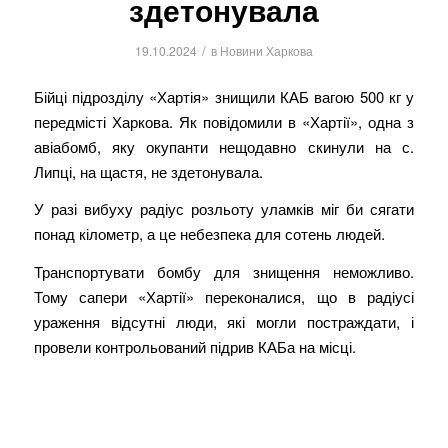
здетонувала
/
19.10.2024
в
Новини Харкова
Бійці підрозділу «Хартія» знищили КАБ вагою 500 кг у
передмісті Харкова. Як повідомили в «Хартії», одна з
авіабомб, яку окупанти нещодавно скинули на с.
Липці, на щастя, не здетонувала.
У разі вибуху радіус розльоту уламків міг би сягати
понад кілометр, а це небезпека для сотень людей.
Транспортувати бомбу для знищення неможливо.
Тому сапери «Хартії» переконалися, що в радіусі
ураження відсутні люди, які могли постраждати, і
провели контрольований підрив КАБа на місці.