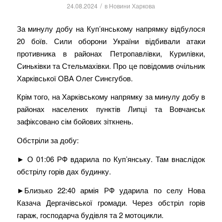
/
24.08.2024
в
Новини Харкова
За минулу добу на Куп’янському напрямку відбулося
20 боїв. Сили оборони України відбивали атаки
противника в районах Петропавлівки, Курилівки,
Синьківки та Стельмахівки. Про це повідомив очільник
Харківської ОВА Олег Синєгубов.
Крім того, на Харківському напрямку за минулу добу в
районах населених пунктів Липці та Вовчанськ
зафіксовано сім бойових зіткнень.
Обстріли за добу:
► О 01:06 РФ вдарила по Куп’янську. Там внаслідок
обстрілу горів дах будинку.
►Близько 22:40 армія РФ ударила по селу Нова
Казача Дергачівської громади. Через обстріл горів
гараж, господарча будівля та 2 мотоцикли.