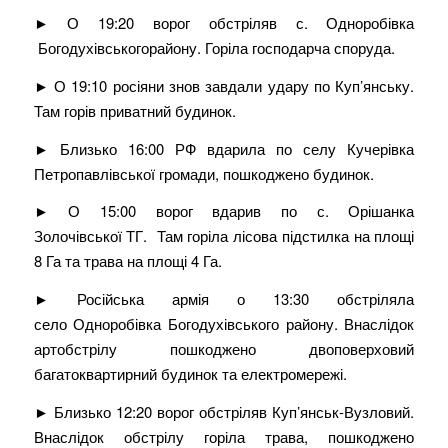
► О 19:20 ворог обстріляв с. Одноробівка
Богодухівськогорайону. Горіла господарча споруда.
► О 19:10 росіяни знов завдали удару по Куп’янську.
Там горів приватний будинок.
► Близько 16:00 РФ вдарила по селу Кучерівка
Петропавлівської громади, пошкоджено будинок.
► О 15:00 ворог вдарив по с. Орішанка
Золочівської ТГ. Там горіла лісова підстилка на площі
8 Га та трава на площі 4 Га.
► Російська армія о 13:30 обстріляла
село Одноробівка Богодухівського району. Внаслідок
артобстрілу пошкоджено двоповерховий
багатоквартирний будинок та електромережі.
► Близько 12:20 ворог обстріляв Куп’янськ-Вузловий.
Внаслідок обстрілу горіла трава, пошкоджено